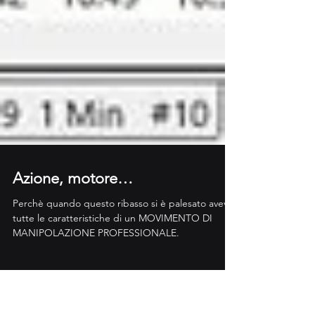
Azione, motore…
Perchè quando questo ribasso si è palesato aveva
tutte le caratteristiche di un MOVIMENTO DI
MANIPOLAZIONE PROFESSIONALE.